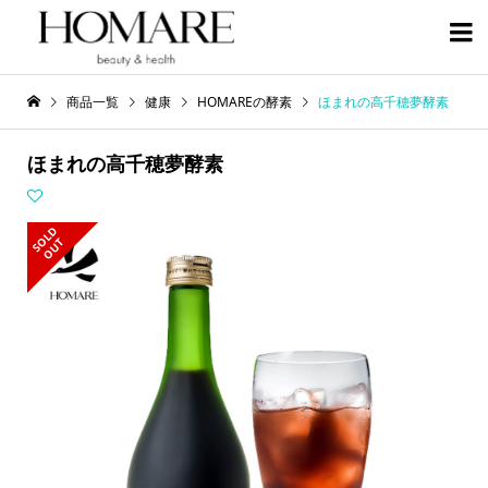

商品一覧
健康
HOMAREの酵素
ほまれの高千穂夢酵素
ほまれの高千穂夢酵素
S
L
D
O
U
O
T