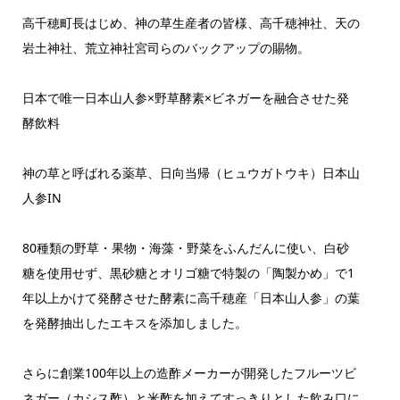
高千穂町長はじめ、神の草生産者の皆様、高千穂神社、天の
岩土神社、荒立神社宮司らのバックアップの賜物。
日本で唯一日本山人参×野草酵素×ビネガーを融合させた発
酵飲料
神の草と呼ばれる薬草、日向当帰（ヒュウガトウキ）日本山
人参IN
80種類の野草・果物・海藻・野菜をふんだんに使い、白砂
糖を使用せず、黒砂糖とオリゴ糖で特製の「陶製かめ」で1
年以上かけて発酵させた酵素に高千穂産「日本山人参」の葉
を発酵抽出したエキスを添加しました。
さらに創業100年以上の造酢メーカーが開発したフルーツビ
ネガー（カシス酢）と米酢を加えてすっきりとした飲み口に