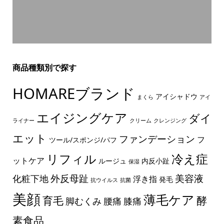
商品種類別で探す
HOMAREブランド
アイシャドウ
まくら
アイ
エイジングケア
ダイ
ライナー
クリーム
クレンジング
エット
ファンデーション
フ
ツール/スポンジ/パフ
リフィル
冷え症
ットケア
ルージュ
内反小趾
保湿
外反母趾
美容液
化粧下地
浮き指
発毛
抗ウイルス
抗菌
美顔
薄毛ケア
育毛
酵
脚むくみ
腰痛
膝痛
素食品