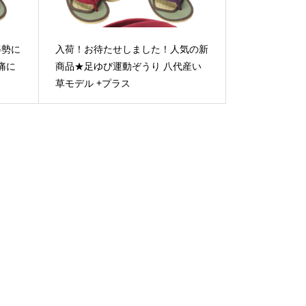
姿勢に
入荷！お待たせしました！人気の新
痛に
商品★足ゆび運動ぞうり 八代産い
草モデル +プラス