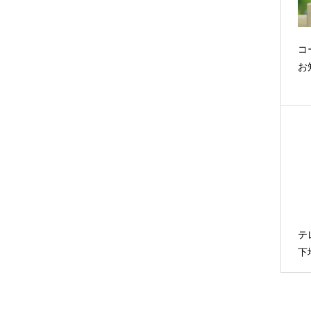
コ
お
テ
下