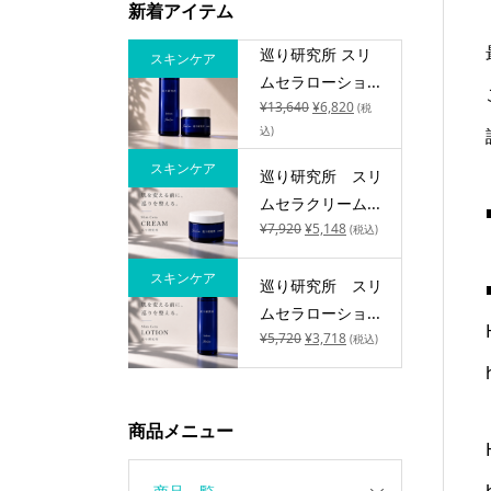
新着アイテム
巡り研究所 スリ
スキンケア
ムセラローショ...
¥
13,640
¥
6,820
(税
込)
スキンケア
巡り研究所 スリ
ムセラクリーム...
¥
7,920
¥
5,148
(税込)
スキンケア
巡り研究所 スリ
ムセラローショ...
¥
5,720
¥
3,718
(税込)
商品メニュー