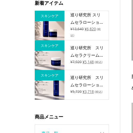
新着アイテム
巡り研究所 スリ
スキンケア
ムセラローショ...
¥
13,640
¥
6,820
(税
込)
スキンケア
巡り研究所 スリ
ムセラクリーム...
¥
7,920
¥
5,148
(税込)
スキンケア
巡り研究所 スリ
ムセラローショ...
¥
5,720
¥
3,718
(税込)
商品メニュー