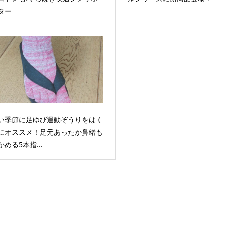
ター
い季節に足ゆび運動ぞうりをはく
にオススメ！足元あったか鼻緒も
かめる5本指...