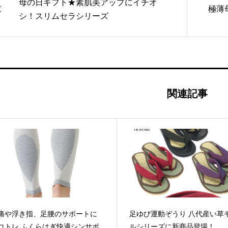
母の日ギフト★素肌美アップにイチオ
極薄
シ！スリムセラシリーズ
関連記事
痛や浮き指、足腰のサポートに
足ゆび運動ぞうり 八代産い草
コトレ ふくらはぎ快適シンサポ
ルシリーズに新商品登場！