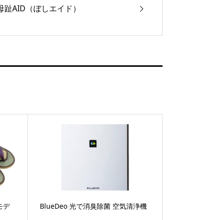
母趾AID（ぼしエイド）
モデ
BlueDeo 光で消臭除菌 空気清浄機