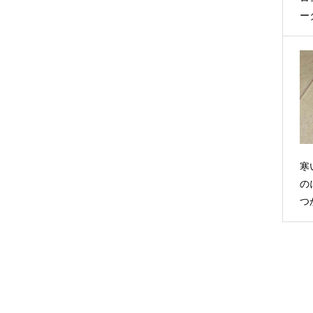
ー
寒
の
つ